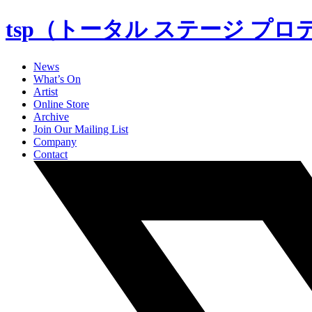
tsp（トータル ステージ プ
News
What’s On
Artist
Online Store
Archive
Join Our Mailing List
Company
Contact